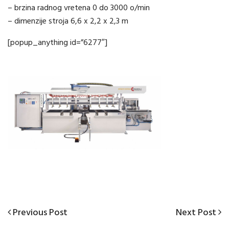
– brzina radnog vretena 0 do 3000 o/min
– dimenzije stroja 6,6 x 2,2 x 2,3 m
[popup_anything id=”6277″]
Prethodni
Sljede�i
Previous Post
Next Post
Navigacija