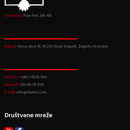
Otvoreno:
Pon-Pet: 08-16h
Adresa:
Nova ulica 16, 10 255 Donji Stupnik, Zagreb, Hrvatska
Telefon:
+385 1 6578 956
Mobitel:
091 65 78 956
E-mail:
info@diarez.com
Društvene mreže